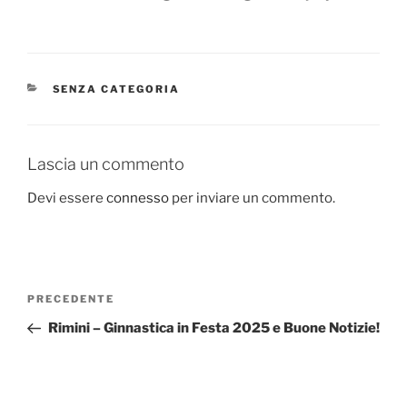
CATEGORIE
SENZA CATEGORIA
Lascia un commento
Devi essere
connesso
per inviare un commento.
Navigazione
Articolo
PRECEDENTE
articoli
precedente:
Rimini – Ginnastica in Festa 2025 e Buone Notizie!