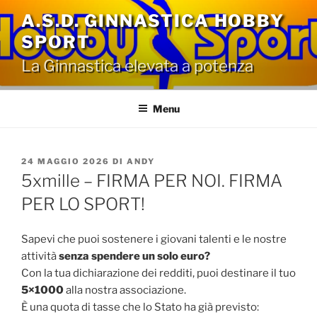
Salta
A.S.D. GINNASTICA HOBBY
al
SPORT
contenuto
La Ginnastica elevata a potenza
Menu
PUBBLICATO
24 MAGGIO 2026
DI
ANDY
IL
5xmille – FIRMA PER NOI. FIRMA
PER LO SPORT!
Sapevi che puoi sostenere i giovani talenti e le nostre
attività
senza spendere un solo euro?
Con la tua dichiarazione dei redditi, puoi destinare il tuo
5×1000
alla nostra associazione.
È una quota di tasse che lo Stato ha già previsto: