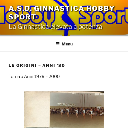
Salta
A.S.D. GINNASTICA HOBBY
al
SPORT
contenuto
La Ginnastica elevata a potenza
Menu
LE ORIGINI – ANNI ’80
Torna a Anni 1979 – 2000