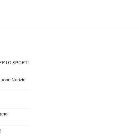
PER LO SPORT!
Buone Notizie!
ugno!
!