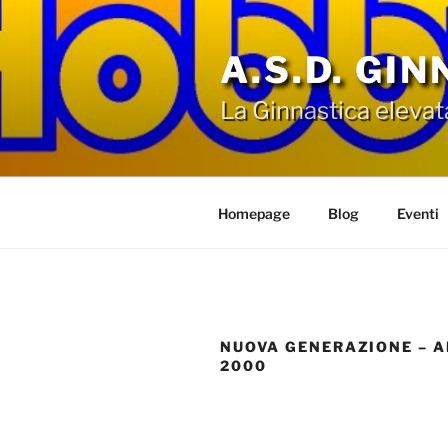
Salta
al
A.S.D. GI
contenuto
La Ginnastica elevat
Homepage
Blog
Eventi
NUOVA GENERAZIONE – AN
2000