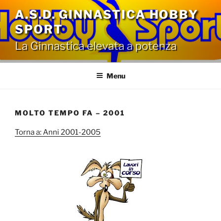
Salta
A.S.D. GINNASTICA HOBBY
al
SPORT
contenuto
La Ginnastica elevata a potenza
Menu
MOLTO TEMPO FA – 2001
Torna a: Anni 2001-2005