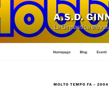
Salta
al
A.S.D. GI
contenuto
La Ginnastica elevat
Homepage
Blog
Eventi
MOLTO TEMPO FA – 2004