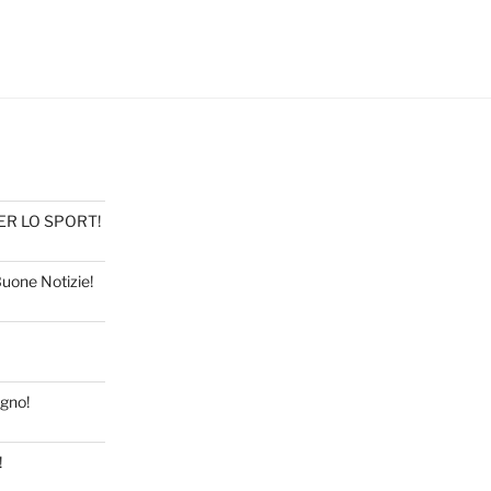
PER LO SPORT!
Buone Notizie!
ugno!
!