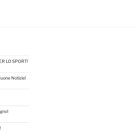
PER LO SPORT!
Buone Notizie!
ugno!
!