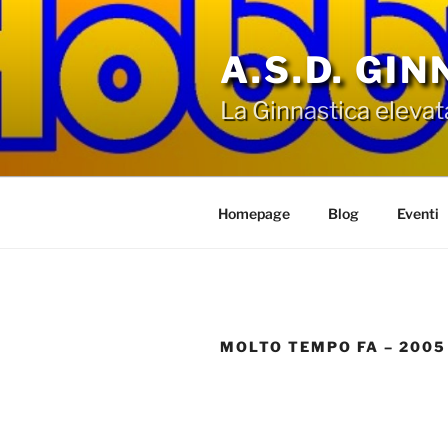
Salta
al
A.S.D. GI
contenuto
La Ginnastica elevat
Homepage
Blog
Eventi
MOLTO TEMPO FA – 2005