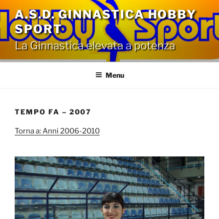
Salta
A.S.D. GINNASTICA HOBBY
al
SPORT
contenuto
La Ginnastica elevata a potenza
Menu
TEMPO FA – 2007
Torna a: Anni 2006-2010